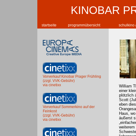
KINOBAR P
startseite
programmübersicht
schulkino 
Vorverkauf Kinobar Prager Frühling
(zzgl. VVK-Gebühr)
via cinetixx
William T
einer kle
plötzlich
Scott (Ju
eben dies
Vorverkauf Sommerkino auf der
Orangesaf
Feinkost
Haus, wo 
(zzgl. VVK-Gebühr)
äußerst s
via cinetixx
„einfache
weiterem 
Schwester