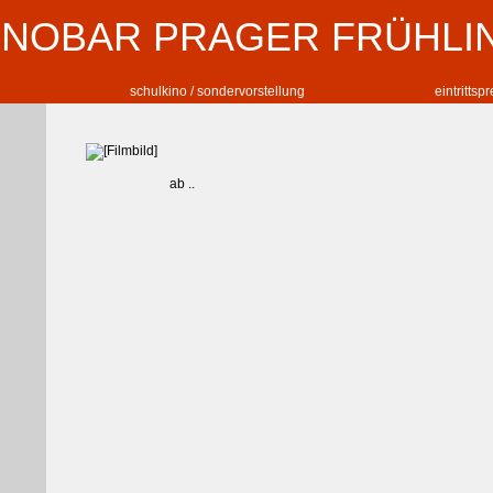
INOBAR PRAGER FRÜHLI
schulkino / sondervorstellung
eintrittsp
ab ..