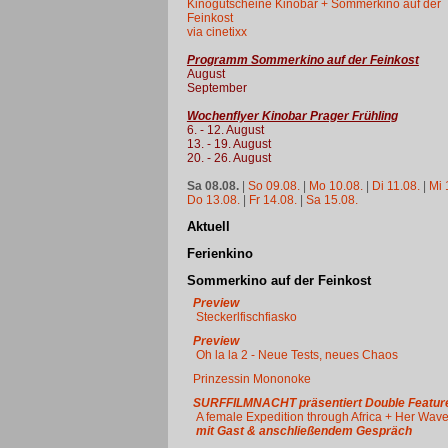
Kinogutscheine Kinobar + Sommerkino auf der
Feinkost
via cinetixx
Programm Sommerkino auf der Feinkost
August
September
Wochenflyer Kinobar Prager Frühling
6. - 12. August
13. - 19. August
20. - 26. August
Sa 08.08.
|
So 09.08.
|
Mo 10.08.
|
Di 11.08.
|
Mi 
Do 13.08.
|
Fr 14.08.
|
Sa 15.08.
Aktuell
Ferienkino
Sommerkino auf der Feinkost
Preview
Steckerlfischfiasko
Preview
Oh la la 2 - Neue Tests, neues Chaos
Prinzessin Mononoke
SURFFILMNACHT präsentiert Double Featur
A female Expedition through Africa + Her Wav
mit Gast & anschließendem Gespräch