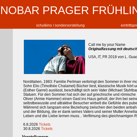
INOBAR PRAGER FRÜHLI
schulkino / sondervorstellung
eintrittsp
Call me by your Name
Originalfassung mit deutsch
USA, IT, FR 2018 von L. Gua
Norditalien, 1983: Familie Perlman verbringt den Sommer in ihrer m
Sohn Elio (Timothée Chalamet) Bücher liest, klassische Musik hört u
(Esther Garrel) auslässt, beschäftigt sich sein Vater (Michael Stuhlbar
Statuen. Für den Sommer hat sich der auf griechische und römische K
Oliver (Armie Hammer) einen Gast ins Haus geholt, der ihm bei seiner
selbstbewusste und attraktive Besucher wirbelt die Gefühle des pub
Während sich langsam eine Beziehung zwischen den beiden anbahnt, m
und der Bildung, die er dank seines Vaters und seiner Mutter Annell
Leben und die Liebe lernen muss... Verfilmung des gleichnamigen
6.8.2026
Tickets
30.8.2026
Tickets
Vorstellungen