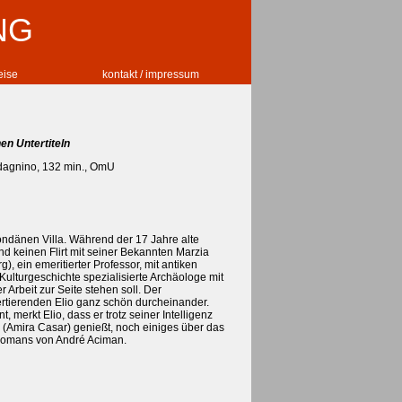
NG
reise
kontakt / impressum
en Untertiteln
dagnino, 132 min., OmU
ondänen Villa. Während der 17 Jahre alte
nd keinen Flirt mit seiner Bekannten Marzia
g), ein emeritierter Professor, mit antiken
ulturgeschichte spezialisierte Archäologe mit
 Arbeit zur Seite stehen soll. Der
ertierenden Elio ganz schön durcheinander.
erkt Elio, dass er trotz seiner Intelligenz
a (Amira Casar) genießt, noch einiges über das
 Romans von André Aciman.