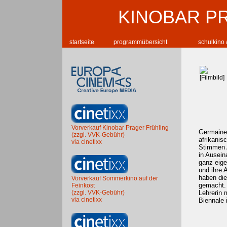
KINOBAR P
startseite
programmübersicht
schulkino 
Vorverkauf Kinobar Prager Frühling
Germaine 
(zzgl. VVK-Gebühr)
afrikanis
via cinetixx
Stimmen A
in Ausein
ganz eige
und ihre 
haben die
Vorverkauf Sommerkino auf der
gemacht. 
Feinkost
(zzgl. VVK-Gebühr)
Lehrerin 
via cinetixx
Biennale 