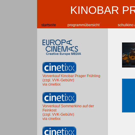
KINOBAR P
startseite
programmübersicht
schulkino 
Vorverkauf Kinobar Prager Frühling
(zzgl. VVK-Gebühr)
via cinetixx
Vorverkauf Sommerkino auf der
Feinkost
(zzgl. VVK-Gebühr)
via cinetixx