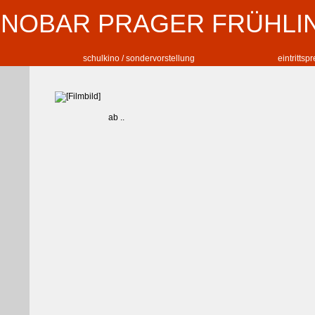
INOBAR PRAGER FRÜHLI
schulkino / sondervorstellung
eintrittsp
ab ..