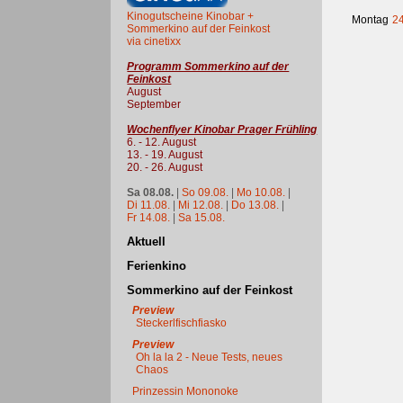
Kinogutscheine Kinobar +
Montag
24
Sommerkino auf der Feinkost
via cinetixx
Programm Sommerkino auf der
Feinkost
August
September
Wochenflyer Kinobar Prager Frühling
6. - 12. August
13. - 19. August
20. - 26. August
Sa 08.08.
|
So 09.08.
|
Mo 10.08.
|
Di 11.08.
|
Mi 12.08.
|
Do 13.08.
|
Fr 14.08.
|
Sa 15.08.
Aktuell
Ferienkino
Sommerkino auf der Feinkost
Preview
Steckerlfischfiasko
Preview
Oh la la 2 - Neue Tests, neues
Chaos
Prinzessin Mononoke