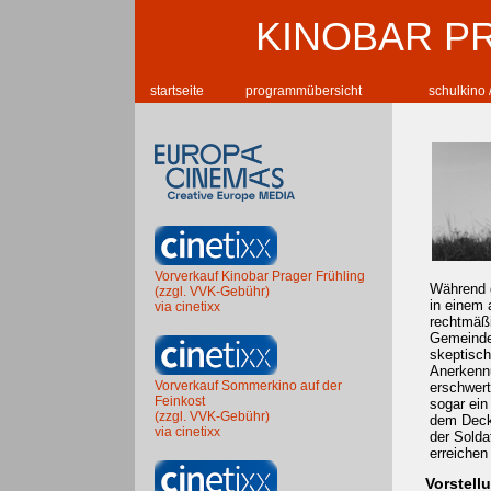
KINOBAR P
startseite
programmübersicht
schulkino 
Vorverkauf Kinobar Prager Frühling
Während d
(zzgl. VVK-Gebühr)
in einem 
via cinetixx
rechtmäßi
Gemeinde
skeptisch
Anerkennu
Vorverkauf Sommerkino auf der
erschwert
Feinkost
sogar ein
(zzgl. VVK-Gebühr)
dem Deckm
via cinetixx
der Solda
erreichen
Vorstell