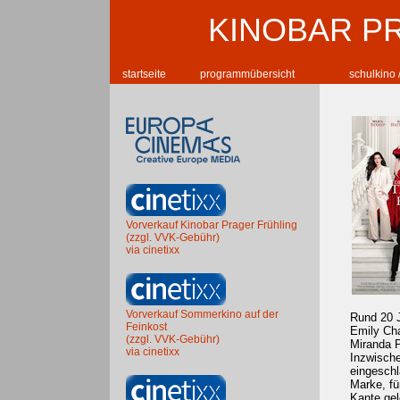
KINOBAR P
startseite
programmübersicht
schulkino 
Vorverkauf Kinobar Prager Frühling
(zzgl. VVK-Gebühr)
via cinetixx
Vorverkauf Sommerkino auf der
Rund 20 J
Feinkost
Emily Cha
(zzgl. VVK-Gebühr)
Miranda Pr
via cinetixx
Inzwische
eingeschl
Marke, fü
Kante gel