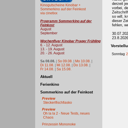
derzeit j
Kinogutscheine Kinobar +
vorbei, de
Sommerkino auf der Feinkost
Zeitschri
via cinetixx
so will, 
dieser Zei
Programm Sommerkino auf der
fehlen, w
Feinkost
August
September
30.07.20
23.8.202
Wochenflyer Kinobar Prager Frühling
6. - 12. August
Vorstell
13. - 19. August
20. - 26. August
Sonntag
2
Sa 08.08.
|
So 09.08.
|
Mo 10.08.
|
Di 11.08.
|
Mi 12.08.
|
Do 13.08.
|
Fr 14.08.
|
Sa 15.08.
Aktuell
Ferienkino
Sommerkino auf der Feinkost
Preview
Steckerlfischfiasko
Preview
Oh la la 2 - Neue Tests, neues
Chaos
Prinzessin Mononoke