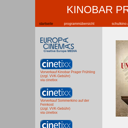
KINOBAR P
startseite
programmübersicht
schulkino 
Vorverkauf Kinobar Prager Frühling
(zzgl. VVK-Gebühr)
via cinetixx
Vorverkauf Sommerkino auf der
Feinkost
(zzgl. VVK-Gebühr)
via cinetixx