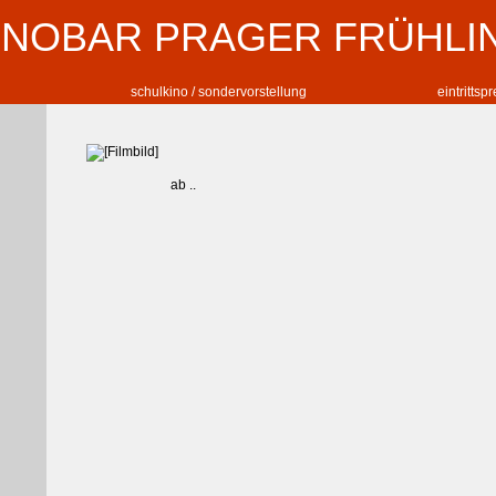
INOBAR PRAGER FRÜHLI
schulkino / sondervorstellung
eintrittsp
ab ..