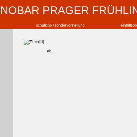
INOBAR PRAGER FRÜHLI
schulkino / sondervorstellung
eintrittsp
ab ..