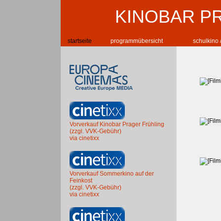
KINOBAR P
startseite
programmübersicht
schulkino 
Vorverkauf Kinobar Prager Frühling
(zzgl. VVK-Gebühr)
via cinetixx
Vorverkauf Sommerkino auf der
Feinkost
(zzgl. VVK-Gebühr)
via cinetixx