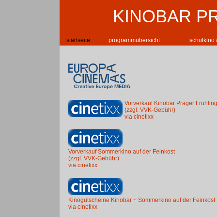
KINOBAR P
startseite
programmübersicht
schulkino 
Vorverkauf Kinobar Prager Frühlin
(zzgl. VVK-Gebühr)
via cinetixx
Vorverkauf Sommerkino auf der Feinkost
(zzgl. VVK-Gebühr)
via cinetixx
Kinogutscheine Kinobar + Sommerkino auf der Feinkost
via cinetixx