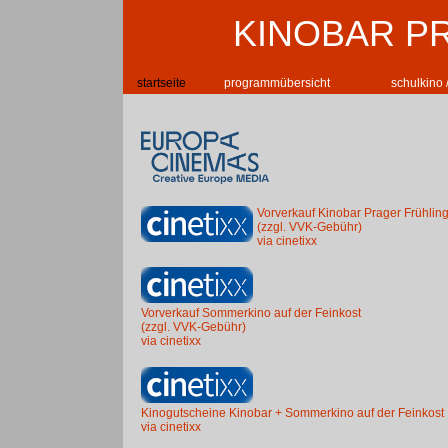
KINOBAR P
startseite
programmübersicht
schulkino 
Vorverkauf Kinobar Prager Frühlin
(zzgl. VVK-Gebühr)
via cinetixx
Vorverkauf Sommerkino auf der Feinkost
(zzgl. VVK-Gebühr)
via cinetixx
Kinogutscheine Kinobar + Sommerkino auf der Feinkost
via cinetixx