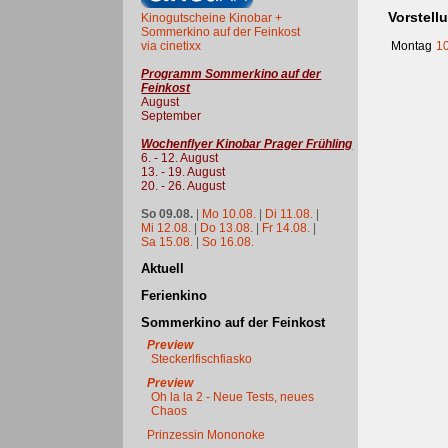
Vorstell
Kinogutscheine Kinobar +
Sommerkino auf der Feinkost
via cinetixx
Montag
10
Programm Sommerkino auf der
Feinkost
August
September
Wochenflyer Kinobar Prager Frühling
6. - 12. August
13. - 19. August
20. - 26. August
So 09.08.
|
Mo 10.08.
|
Di 11.08.
|
Mi 12.08.
|
Do 13.08.
|
Fr 14.08.
|
Sa 15.08.
|
So 16.08.
Aktuell
Ferienkino
Sommerkino auf der Feinkost
Preview
Steckerlfischfiasko
Preview
Oh la la 2 - Neue Tests, neues
Chaos
Prinzessin Mononoke