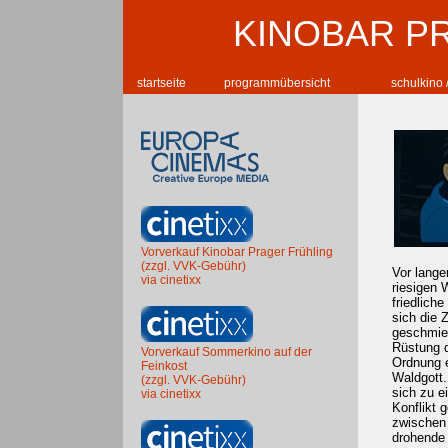
KINOBAR P
startseite
programmübersicht
schulkino 
Vorverkauf Kinobar Prager Frühling
(zzgl. VVK-Gebühr)
Vor langer
via cinetixx
riesigen 
friedlich
sich die 
geschmied
Rüstung d
Vorverkauf Sommerkino auf der
Ordnung 
Feinkost
Waldgott.
(zzgl. VVK-Gebühr)
sich zu e
via cinetixx
Konflikt 
zwischen 
drohende